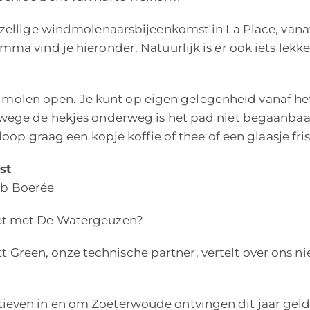
zellige windmolenaarsbijeenkomst in La Place, vanaf 
a vind je hieronder. Natuurlijk is er ook iets lekker
ke molen open. Je kunt op eigen gelegenheid vanaf het
wege de hekjes onderweg is het pad niet begaanbaar 
oop graag een kopje koffie of thee of een glaasje fris
st
b Boerée
et met De Watergeuzen?
een, onze technische partner, vertelt over ons nie
even in en om Zoeterwoude ontvingen dit jaar gel