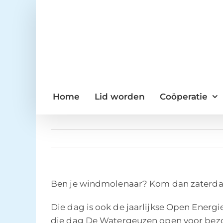
Ga
naar
inhoud
Home
Lid worden
Coöperatie
Ben je windmolenaar? Kom dan zaterdag
Die dag is ook de jaarlijkse Open Energ
die dag De Watergeuzen open voor bezo