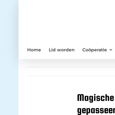
Ga
naar
inhoud
Home
Lid worden
Coöperatie
Magische 
gepassee