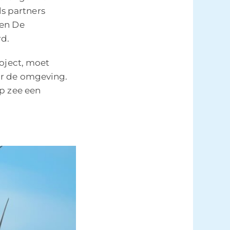
ls partners
 en De
rd.
roject, moet
or de omgeving.
p zee een