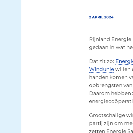
2 APRIL 2024
Rijnland Energie 
gedaan in wat he
Dat zit zo:
Energ
Windunie
willen 
handen komen van
opbrengsten van
Daarom hebben z
energiecoöperati
Grootschalige wi
partij zijn om m
zetten Energie S