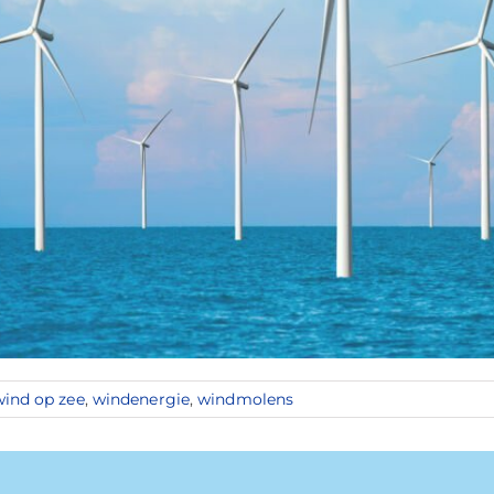
wind op zee
,
windenergie
,
windmolens