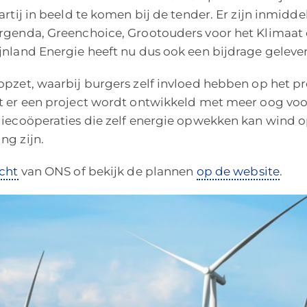
artij in beeld te komen bij de tender. Er zijn inmidde
rgenda, Greenchoice, Grootouders voor het Klimaat
jnland Energie heeft nu dus ook een bijdrage geleve
opzet, waarbij burgers zelf invloed hebben op het p
t er een project wordt ontwikkeld met meer oog vo
giecoöperaties die zelf energie opwekken kan wind o
ng zijn.
cht
van ONS of bekijk de plannen
op de website
.