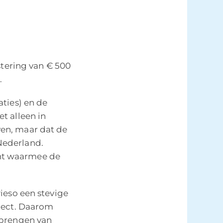
stering van € 500
.
ties) en de
t alleen in
en, maar dat de
Nederland.
ht waarmee de
ieso een stevige
ject. Daarom
nbrengen van