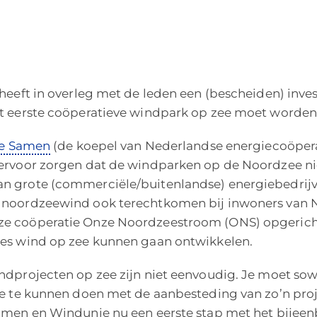
heeft in overleg met de leden een (bescheiden) inve
t eerste coöperatieve windpark op zee moet worden
ie Samen
(de koepel van Nederlandse energiecoöpera
ervoor zorgen dat de windparken op de Noordzee nie
 grote (commerciële/buitenlandse) energiebedrijv
 noordzeewind ook terechtkomen bij inwoners van 
e coöperatie Onze Noordzeestroom (ONS) opgeric
es wind op zee kunnen gaan ontwikkelen.
ndprojecten op zee zijn niet eenvoudig. Je moet sow
ee te kunnen doen met de aanbesteding van zo’n pro
amen en Windunie nu een eerste stap met het bijee