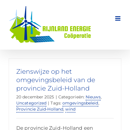
Ga
naar
inhoud
Zienswijze op het
omgevingsbeleid van de
provincie Zuid-Holland
20 december 2025
|
Categorieën:
Nieuws
,
Uncategorized
|
Tags:
omgevingsbeleid
,
Provincie Zuid-Holland
,
wind
De provincie Zuid-Holland een