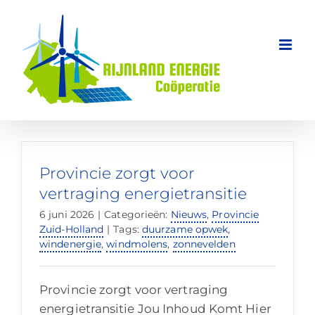
Ga
naar
inhoud
Provincie zorgt voor
vertraging energietransitie
6 juni 2026
|
Categorieën:
Nieuws
,
Provincie
Zuid-Holland
|
Tags:
duurzame opwek
,
windenergie
,
windmolens
,
zonnevelden
Provincie zorgt voor vertraging
energietransitie Jou Inhoud Komt Hier