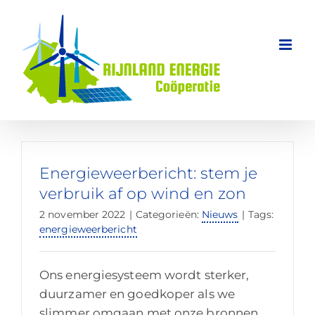
Ga
naar
inhoud
Energieweerbericht: stem je
verbruik af op wind en zon
2 november 2022
|
Categorieën:
Nieuws
|
Tags:
energieweerbericht
Ons energiesysteem wordt sterker,
duurzamer en goedkoper als we
slimmer omgaan met onze bronnen.