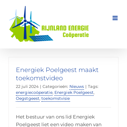
Ga
naar
inhoud
Energiek Poelgeest maakt
toekomstvideo
22 juli 2024
|
Categorieën:
Nieuws
|
Tags:
energiecoöperatie
,
Energiek Poelgeest
,
Oegstgeest
,
toekomstvisie
Het bestuur van ons lid Energiek
Poelgeest liet een video maken van