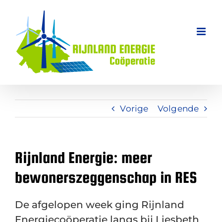
Ga
naar
inhoud
Vorige
Volgende
Rijnland Energie: meer
bewonerszeggenschap in RES
De afgelopen week ging Rijnland
Energiecoöperatie langs bij Liesbeth