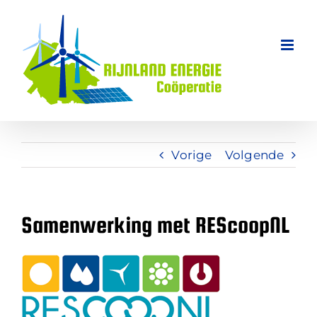
Ga
naar
inhoud
Vorige
Volgende
Samenwerking met REScoopNL