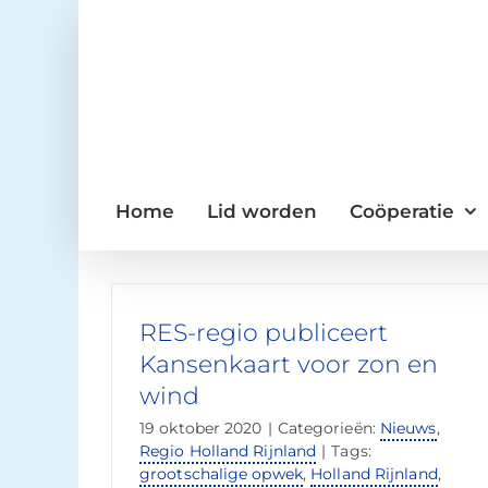
Ga
naar
inhoud
Home
Lid worden
Coöperatie
RES-regio publiceert
Kansenkaart voor zon en
wind
19 oktober 2020
|
Categorieën:
Nieuws
,
Regio Holland Rijnland
|
Tags:
grootschalige opwek
,
Holland Rijnland
,