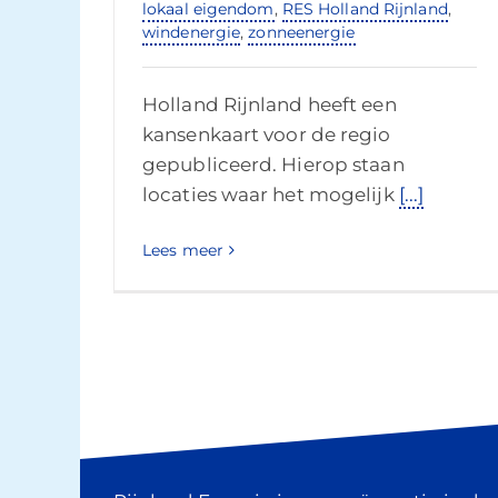
lokaal eigendom
,
RES Holland Rijnland
,
windenergie
,
zonneenergie
Holland Rijnland heeft een
kansenkaart voor de regio
gepubliceerd. Hierop staan
locaties waar het mogelijk
[...]
Lees meer